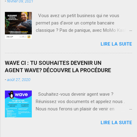
-
février 09, 2021
Vous avez un petit business qui ne vous
permet pas d'avoir un compte bancaire
classique ? Pas de panique, avec MoMo Kash,
le 1er service d'épargne via Mobile Money en
LIRE LA SUITE
Côte d'Ivoire, vous pouvez ouvrir un compte
d'épargne depuis votre téléphone. Votre
épargne vous permettra d'avoir 7% de taux
WAVE CI : TU SOUHAITES DEVENIR UN
d'intérêt et en plus vous pourrez emprunter de
AGENT WAVE? DÉCOUVRE LA PROCÉDURE
l'argent à tout moment, en moins de 2 minutes
-
août 27, 2020
tout en continuant de profiter des services
habituels de MoMo. Tapez *133# puis 3 et
Souhaitez-vous devenir agent wave ?
suivez les instructions. Cliquez ici
Réunissez vos documents et appelez nous .
https://bit.ly/2Cq5GR5 pour en savoir plus sur
Nous nous ferons un plaisir de venir en
les termes et conditions. On est
prospection chez vous . Avec wave, Ton djê est
#BienEnsemble
LIRE LA SUITE
calé !