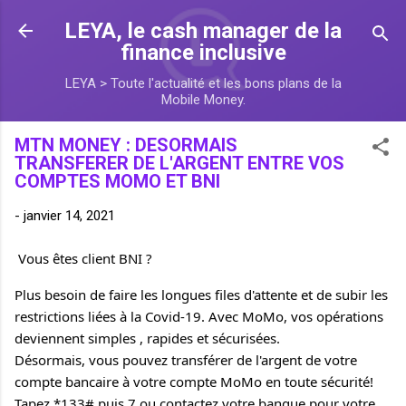
Accéder au contenu principal
LEYA, le cash manager de la
finance inclusive
LEYA > Toute l'actualité et les bons plans de la
Mobile Money.
MTN MONEY : DESORMAIS
TRANSFERER DE L'ARGENT ENTRE VOS
COMPTES MOMO ET BNI
-
janvier 14, 2021
Vous êtes client BNI ? 
Plus besoin de faire les longues files d'attente et de subir les 
restrictions liées à la Covid-19. Avec MoMo, vos opérations 
deviennent simples , rapides et sécurisées. 
Désormais, vous pouvez transférer de l'argent de votre 
compte bancaire à votre compte MoMo en toute sécurité!
Tapez *133# puis 7 ou contactez votre banque pour votre 