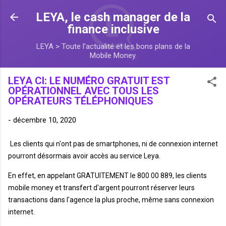
Accéder au contenu principal
LEYA, le cash manager de la
finance inclusive
LEYA > Toute l'actualité et les bons plans de la
Mobile Money.
LEYA CI: LE NUMÉRO GRATUIT EST
OPÉRATIONNEL AVEC TOUS LES
OPÉRATEURS TÉLÉPHONIQUES
-
décembre 10, 2020
Les clients qui n'ont pas de smartphones, ni de connexion internet
pourront désormais avoir accès au service Leya.
En effet, en appelant GRATUITEMENT le
800 00 889,
les clients
mobile money et transfert d'argent pourront réserver leurs
transactions dans l'agence la plus proche, même sans connexion
internet.