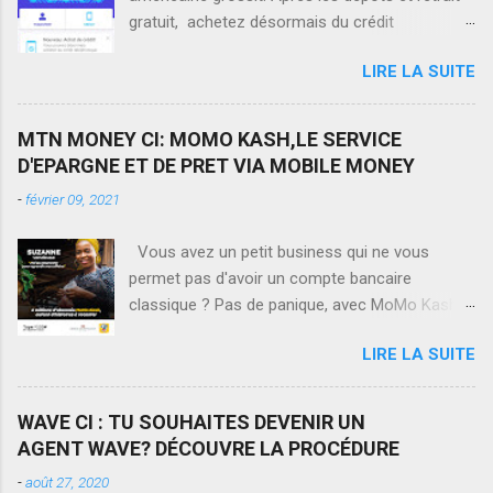
gratuit, achetez désormais du crédit
téléphonique sur tous les réseaux en Côte
LIRE LA SUITE
d'Ivoire via Wave.
MTN MONEY CI: MOMO KASH,LE SERVICE
D'EPARGNE ET DE PRET VIA MOBILE MONEY
-
février 09, 2021
Vous avez un petit business qui ne vous
permet pas d'avoir un compte bancaire
classique ? Pas de panique, avec MoMo Kash,
le 1er service d'épargne via Mobile Money en
LIRE LA SUITE
Côte d'Ivoire, vous pouvez ouvrir un compte
d'épargne depuis votre téléphone. Votre
épargne vous permettra d'avoir 7% de taux
WAVE CI : TU SOUHAITES DEVENIR UN
d'intérêt et en plus vous pourrez emprunter de
AGENT WAVE? DÉCOUVRE LA PROCÉDURE
l'argent à tout moment, en moins de 2 minutes
-
août 27, 2020
tout en continuant de profiter des services